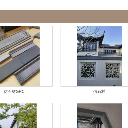
仿石材GRC
仿石材