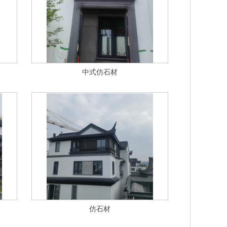
中式仿石材
仿石材